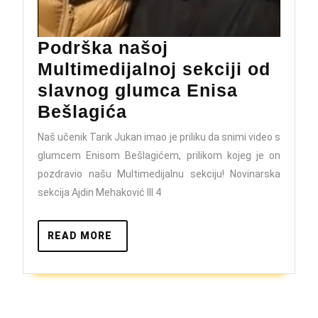
Podrška našoj
Multimedijalnoj sekciji od
slavnog glumca Enisa
Podrška
Bešlagića
našoj
Naš učenik Tarik Jukan imao je priliku da snimi video s
Multimedijalnoj
glumcem Enisom Bešlagićem, prilikom kojeg je on
sekciji
pozdravio našu Multimedijalnu sekciju! Novinarska
od
sekcija Ajdin Mehaković III 4
slavnog
glumca
READ
READ MORE
MORE
Enisa
Bešlagića