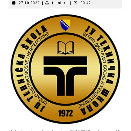
27.10.2022
tehnicka
27.10.2022
|
tehnicka
|
00:42