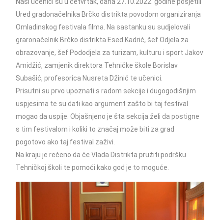
Naši učenici su u četvrtak, dana 27.10.2022. godine posjetili
Ured gradonačelnika Brčko distrikta povodom organiziranja
Omladinskog festivala filma. Na sastanku su sudjelovali
graronačelnik Brčko distrikta Esed Kadrić, šef Odjela za
obrazovanje, šef Pododjela za turizam, kulturu i sport Jakov
Amidžić, zamjenik direktora Tehničke škole Borislav
Subašić, profesorica Nusreta Džinić te učenici.
Prisutni su prvo upoznati s radom sekcije i dugogodišnjim
uspjesima te su dati kao argument zašto bi taj festival
mogao da uspije. Objašnjeno je šta sekcija želi da postigne
s tim festivalom i koliki to značaj može biti za grad
pogotovo ako taj festival zaživi.
Na kraju je rečeno da će Vlada Distrikta pružiti podršku
Tehničkoj školi te pomoći kako god je to moguće.