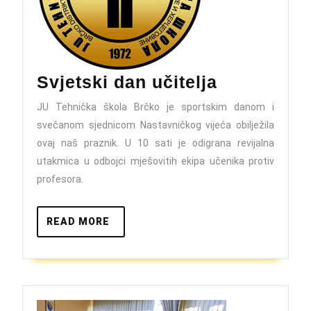
Svjetski
Svjetski dan učitelja
dan
JU Tehnička škola Brčko je sportskim danom i
učitelja
svečanom sjednicom Nastavničkog vijeća obilježila
ovaj naš praznik. U 10 sati je odigrana revijalna
utakmica u odbojci mješovitih ekipa učenika protiv
profesora.
READ
READ MORE
MORE