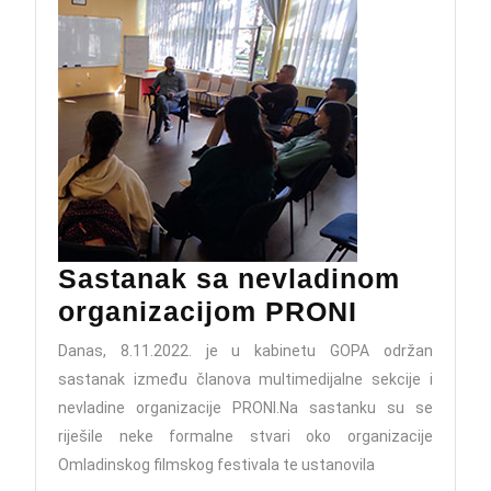
Sastanak sa nevladinom
Sastanak
organizacijom PRONI
sa
Danas, 8.11.2022. je u kabinetu GOPA održan
nevladin
sastanak između članova multimedijalne sekcije i
organiza
nevladine organizacije PRONI.Na sastanku su se
PRONI
riješile neke formalne stvari oko organizacije
Omladinskog filmskog festivala te ustanovila