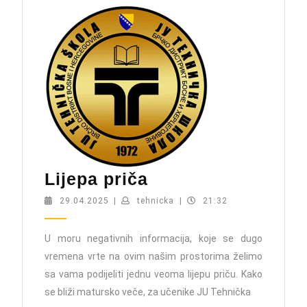
Lijepa
Lijepa priča
priča
29.04.2025
tehnicka
29.04.2025
|
tehnicka
|
21:32
U moru negativnih informacija, koje se dugo
vremena vrte na ovim našim prostorima želimo
sa vama podijeliti jednu veoma lijepu priču. Kako
se bliži matursko veče, za učenike JU Tehnička