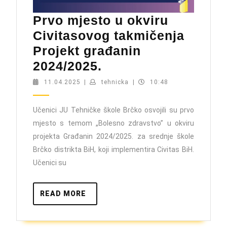
Prvo mjesto u okviru
Civitasovog takmičenja
Projekt građanin
Prvo
2024/2025.
mjesto
11.04.2025
tehnicka
11.04.2025
|
tehnicka
|
10:48
u
okviru
Učenici JU Tehničke škole Brčko osvojili su prvo
mjesto s temom „Bolesno zdravstvo” u okviru
Civitasovog
projekta Građanin 2024/2025. za srednje škole
takmičenja
Brčko distrikta BiH, koji implementira Civitas BiH.
Projekt
Učenici su
građanin
2024/2025.
READ
READ MORE
MORE