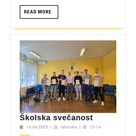
READ
READ MORE
MORE
Školska
Školska svečanost
svečanost
16.04.2025
tehnicka
16.04.2025
|
tehnicka
|
15:14