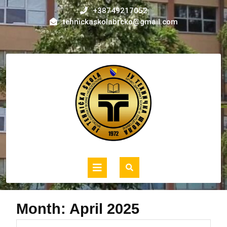
Skip
+38749217052
to
tehnickaskolabrcko@gmail.com
content
Open
Button
Month:
April 2025