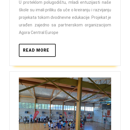
Podsti
U proteklom polugodištu, mladi entuzijasti naše
škole su imali priliku da uče o kreiranju i razvijanju
aktivn
projekata tokom dvodnevne edukacije. Projekat je
sudjel
urađen zajedno sa partnerskom organizacijom
mladih
Agora Central Europe
u
BiH
READ
READ MORE
na
MORE
lokaln
nivou