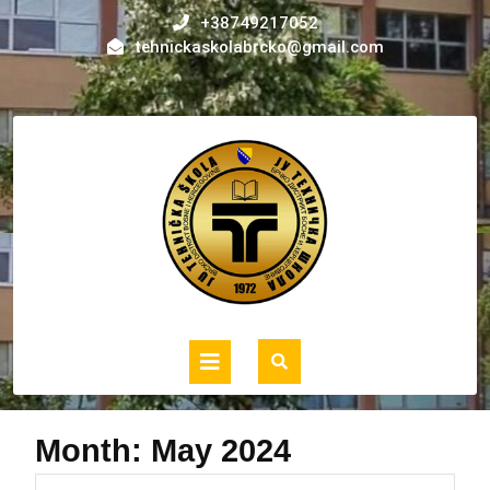
Skip
+38749217052
to
tehnickaskolabrcko@gmail.com
content
Open
Button
Month:
May 2024