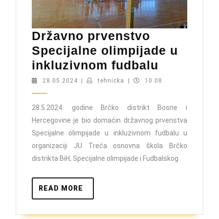
Državno prvenstvo
Specijalne olimpijade u
Državno
inkluzivnom fudbalu
prvenstv
28.05.2024
tehnicka
28.05.2024
|
tehnicka
|
10:08
Specijaln
olimpijad
28.5.2024. godine Brčko distrikt Bosne i
Hercegovine je bio domaćin državnog prvenstva
u
Specijalne olimpijade u inkluzivnom fudbalu u
inkluziv
organizaciji JU Treća osnovna škola Brčko
fudbalu
distrikta BiH, Specijalne olimpijade i Fudbalskog
READ
READ MORE
MORE