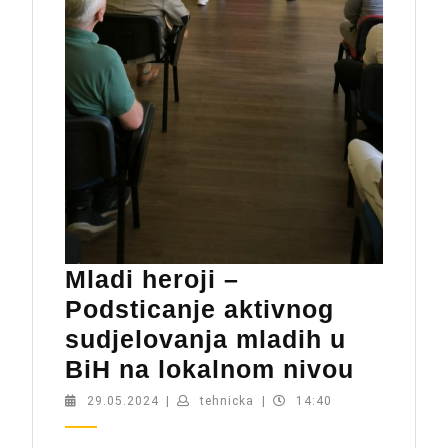
Mladi heroji –
Podsticanje aktivnog
sudjelovanja mladih u
Mladi
BiH na lokalnom nivou
heroji
29.05.2024
tehnicka
29.05.2024
|
tehnicka
|
14:40
–