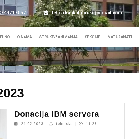
8749217052
tehnickaskolabrcko@gmail.com
ELNO
O NAMA
STRUKE/ZANIMANJA
SEKCIJE
MATURANATI
2023
Donacija
Donacija IBM servera
IBM
21.02.2023
tehnicka
21.02.2023
|
tehnicka
|
11:28
servera