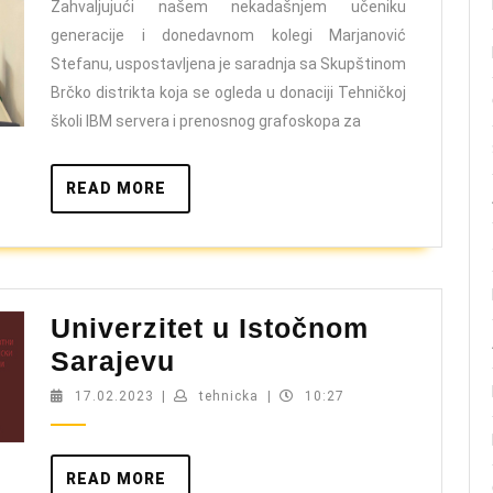
Zahvaljujući našem nekadašnjem učeniku
generacije i donedavnom kolegi Marjanović
Stefanu, uspostavljena je saradnja sa Skupštinom
Brčko distrikta koja se ogleda u donaciji Tehničkoj
školi IBM servera i prenosnog grafoskopa za
READ
READ MORE
MORE
Univerzitet u Istočnom
Univerzitet
Sarajevu
u
17.02.2023
tehnicka
17.02.2023
|
tehnicka
|
10:27
Istočnom
Sarajevu
READ
READ MORE