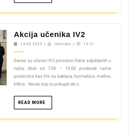
MORE
Akcija
Akcija učenika IV2
učenika
14.02.2023
tehnicka
14.02.2023
|
tehnicka
|
10:21
IV2
Danas su učenici IV.2 povodom Dana zaljubljenih u
našoj školi od 7.00 – 16.00 prodavali razne
poslastice kao što su baklava, hurmašice, mafine,
kiflice… Novac koji su prikupili ide u
READ
READ MORE
MORE