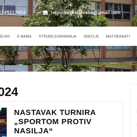
8749217052
tehnickaskolabrcko@gmail.com
ELNO
O NAMA
STRUKE/ZANIMANJA
SEKCIJE
MATURANATI
024
NASTAVAK TURNIRA
„SPORTOM PROTIV
NASTAVAK
NASILJA“