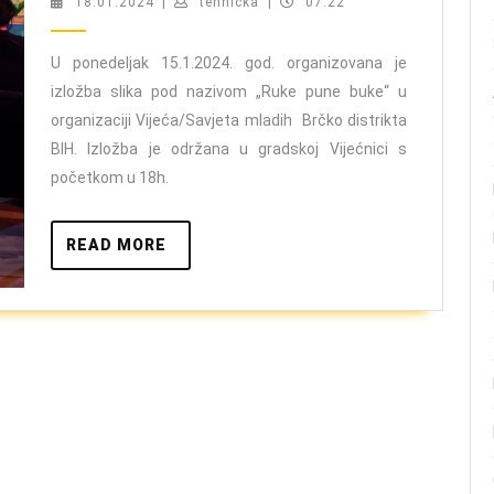
18.01.2024
tehnicka
18.01.2024
|
tehnicka
|
07:22
škole
učestvovala
U ponedeljak 15.1.2024. god. organizovana je
izložba slika pod nazivom „Ruke pune buke“ u
u
organizaciji Vijeća/Savjeta mladih Brčko distrikta
izložbi
BIH. Izložba je održana u gradskoj Vijećnici s
„Ruke
početkom u 18h.
pune
buke“
READ
READ MORE
MORE