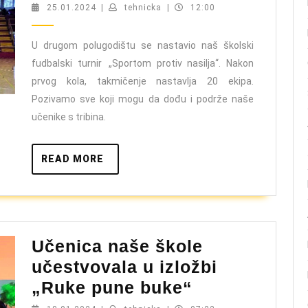
TURNIRA
25.01.2024
tehnicka
25.01.2024
|
tehnicka
|
12:00
„SPORTOM
PROTIV
U drugom polugodištu se nastavio naš školski
fudbalski turnir „Sportom protiv nasilja“. Nakon
NASILJA“
prvog kola, takmičenje nastavlja 20 ekipa.
Pozivamo sve koji mogu da dođu i podrže naše
učenike s tribina.
READ
READ MORE
MORE
Učenica naše škole
učestvovala u izložbi
Učenica
„Ruke pune buke“
naše