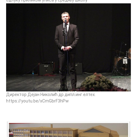
одлуку приликом уписа у средњу школу”
Директор Дејан Николић др.дипл.инг.елтех.
https://youtu.be/xCmGbrF3hPw