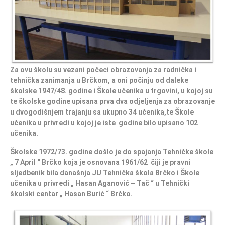
Za ovu školu su vezani počeci obrazovanja za radnička i
tehnička zanimanja u Brčkom, a oni počinju od daleke
školske 1947/48. godine i Škole učenika u trgovini, u kojoj su
te školske godine upisana prva dva odjeljenja za obrazovanje
u dvogodišnjem trajanju sa ukupno 34 učenika,te Škole
učenika u privredi u kojoj je iste godine bilo upisano 102
učenika.
Školske 1972/73. godine došlo je do spajanja Tehničke škole
„ 7 April “ Brčko koja je osnovana 1961/62 čiji je pravni
sljedbenik bila današnja JU Tehnička škola Brčko i Škole
učenika u privredi „ Hasan Aganović – Tač “ u Tehnički
školski centar „ Hasan Burić “ Brčko.