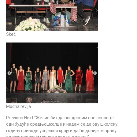
Skeč
Modna revija
Previous Next “Желио бих да поздравим све основце
одн.будуће средњошколце и надам се да ову школску
годину приводе успјешно крају и да ће донијети праву