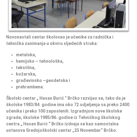
Novonastali centar školovao je učenike za radnička i
tehnička zanimanja u okviru sljedećih struka:
metalska,
hemijsko – tehnološka,
tekstilna,
kožarska,
građevinsko –geodetska i
prehrambena.
Školski centar „ Hasan Burić “ Brčko razvijao se, tako da je
školske 1983/84. godine ima oko 72 odjeljenja sa preko 2400
učenika i preko 100 zaposlenih. Izgradnjom nove školske
zgrade, školske 1985/86. godine iz Tehničkog školskog
centra „ Hasan Burić “ Brčko izdvaja se kao samostalna
ustanova Srednjoškolski centar „25 Novembar“ Brčko.