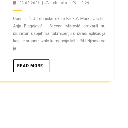
“JU
03.03.2026
tehnicka
03.03.2026
|
tehnicka
|
12:29
Tehničke
škole
Učenici, “JU Tehničke škole Brčko”, Marko Jevtić,
Anja Blagojević i Stevan Mitrović ostvarili su
Brčko”
izuzetan uspjeh na takmičenju u izradi aplikacija
među
koje je organizovala kompanija Mtel BiH. Njihov rad
najboljima
je
u
regionu
READ
READ MORE
–
MORE
izborili
plasman
na
regionalno
takmičenje
u