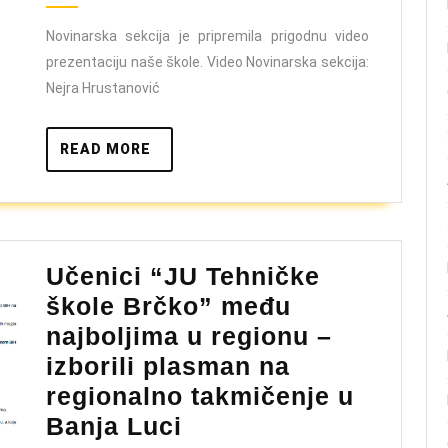
naše
škole
Novinarska sekcija je pripremila prigodnu video
prezentaciju naše škole. Video Novinarska sekcija:
Nejra Hrustanović
READ
READ MORE
MORE
Učenici “JU Tehničke
škole Brčko” među
najboljima u regionu –
izborili plasman na
regionalno takmičenje u
Učenici
Banja Luci