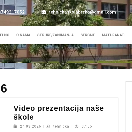
8749217052
tehnickaskolabrcko@gmail.com
ELNO
O NAMA
STRUKE/ZANIMANJA
SEKCIJE
MATURANATI
26
Video prezentacija naše
Video
škole
prezentacija
24.03.2026
tehnicka
24.03.2026
|
tehnicka
|
07:05