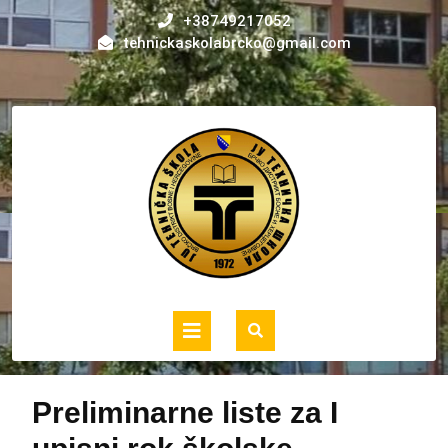
Skip
+38749217052
to
tehnickaskolabrcko@gmail.com
content
Open
Button
Preliminarne liste za I