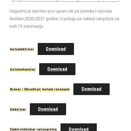
Uspješno je završen prvi upisni rok za učenike I razreda
školske 2020/2021 godine. U prilogu se nalaze rang liste za
svih 15 zanimanja.
Download
Autoelektričar
Download
Automehaničar
Download
Bravar / Obrađivač metala rezanjem
Download
Električar
Download
Elektrotehničar računarstva