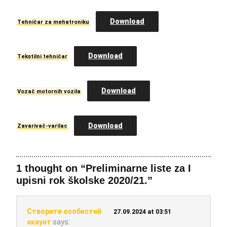
Download
Tehničar za mehatroniku
Download
Tekstilni tehničar
Download
Vozač motornih vozila
Download
Zavarivač-varilac
1 thought on “Preliminarne liste za I
upisni rok školske 2020/21.”
Створити особистий
27.09.2024 at 03:51
акаунт
says: