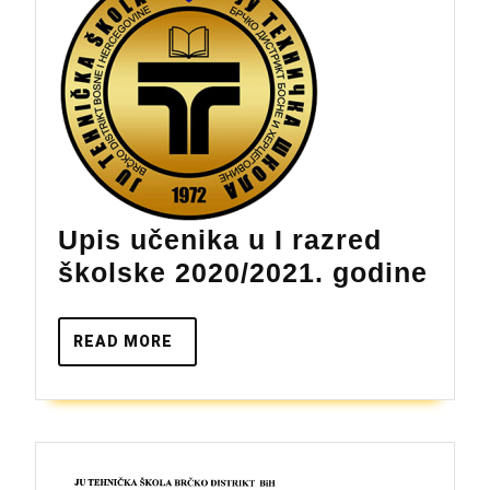
godine
Upis učenika u I razred
Upis
školske 2020/2021. godine
učen
u
READ
READ MORE
MORE
I
razr
škol
2020