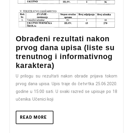
Obrađeni rezultati nakon
prvog dana upisa (liste su
trenutnog i informativnog
Obrađeni
karaktera)
rezultati
U prilogu su rezultati nakon obrade prijava tokom
nakon
prvog dana upisa. Upis traje do četvrtka 25.06.2020.
prvog
godine u 15:00 sati. U svaki razred se upisuje po 18
dana
učenika. Učenici koji
upisa
(liste
READ
READ MORE
MORE
su