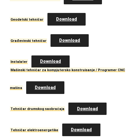
Download
Geodetski tehničar
Download
Građevinski tehničar
Download
Instalater
Mašinski tehničar za kompjutersko konstruisanje / Programer CNC
Download
mašina
Download
Tehničar drumskog saobraćaja
Download
Tehničar elektroenergetike