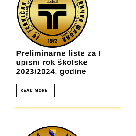
Preliminarne liste za I
upisni rok školske
Preliminarne
2023/2024. godine
liste
za
READ
READ MORE
MORE
I
upisni
rok
školske
2023/2024.