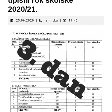
upisni rok školske
2020/21.
25.06.2020
tehnicka
25.06.2020
|
tehnicka
|
17:46