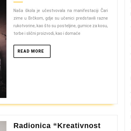
manifestaci
Čari
Naša škola je učestvovala na manifestaciji Čari
zime u Brčkom, gdje su učenici predstavili razne
zime
rukotvorine, kao što su posteljine, gumice za kosu,
u
torbe i slični proizvodi, kao i domaće
Brčkom
READ
READ MORE
MORE
Radionica “Kreativnost