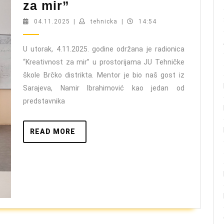
Radionica
za mir”
“Kreativnost
04.11.2025
tehnicka
04.11.2025
|
tehnicka
|
14:54
za
mir”
U utorak, 4.11.2025. godine održana je radionica
“Kreativnost za mir” u prostorijama JU Tehničke
škole Brčko distrikta. Mentor je bio naš gost iz
Sarajeva, Namir Ibrahimović kao jedan od
predstavnika
READ
READ MORE
MORE