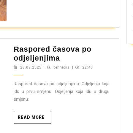
Raspored časova po
Raspored
odjeljenjima
časova
28.08.2025
tehnicka
28.08.2025
|
tehnicka
|
22:43
po
odjeljenjima
Raspored časova po odjeljenjima: Odjeljenja koja
idu u prvu smjenu: Odjeljenja koja idu u drugu
smjenu:
READ
READ MORE
MORE