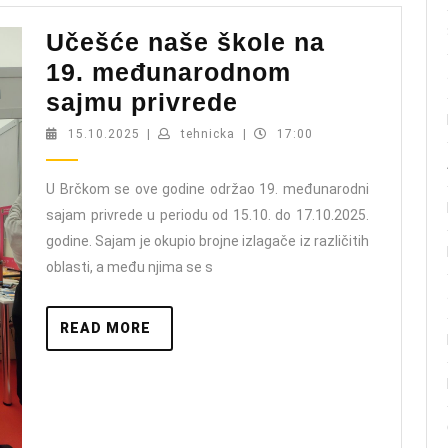
Učešće naše škole na
19. međunarodnom
Učešće
sajmu privrede
naše
15.10.2025
tehnicka
15.10.2025
|
tehnicka
|
17:00
škole
na
U Brčkom se ove godine održao 19. međunarodni
sajam privrede u periodu od 15.10. do 17.10.2025.
19.
godine. Sajam je okupio brojne izlagače iz različitih
međunarodnom
oblasti, a među njima se s
sajmu
privrede
READ
READ MORE
MORE