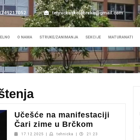
8749217052
tehnickaskolabrcko@gmail.com
ELNO
O NAMA
STRUKE/ZANIMANJA
SEKCIJE
MATURANATI
štenja
Učešće na manifestaciji
Učešće
Čari zime u Brčkom
na
17.12.2025
tehnicka
17.12.2025
|
tehnicka
|
21:23