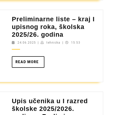
Preliminarne liste – kraj I
upisnog roka, školska
Preliminarne
2025/26. godina
liste
24.06.2025
tehnicka
24.06.2025
|
tehnicka
|
15:53
–
kraj
READ
READ MORE
I
MORE
upisnog
roka,
školska
2025/26.
Upis učenika u I razred
godina
školske 2025/2026.