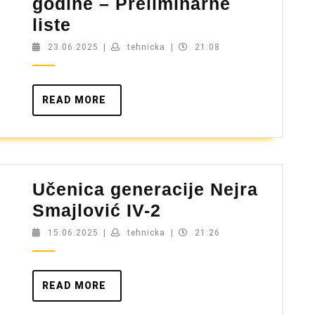
godine – Preliminarne
Upis
liste
učenika
23.06.2025
tehnicka
23.06.2025
|
tehnicka
|
21:08
u
I
READ
READ MORE
razred
MORE
školske
2025/2026.
godine
Učenica generacije Nejra
–
Učenica
Smajlović IV-2
Preliminarne
generacije
liste
15.06.2025
tehnicka
15.06.2025
|
tehnicka
|
21:26
Nejra
Smajlović
READ
READ MORE
IV-
MORE
2