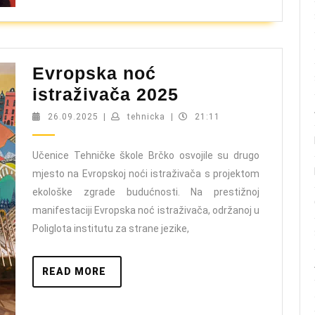
Evropska noć
Evropska
istraživača 2025
noć
26.09.2025
tehnicka
26.09.2025
|
tehnicka
|
21:11
istraživača
2025
Učenice Tehničke škole Brčko osvojile su drugo
mjesto na Evropskoj noći istraživača s projektom
ekološke zgrade budućnosti. Na prestižnoj
manifestaciji Evropska noć istraživača, održanoj u
Poliglota institutu za strane jezike,
READ
READ MORE
MORE