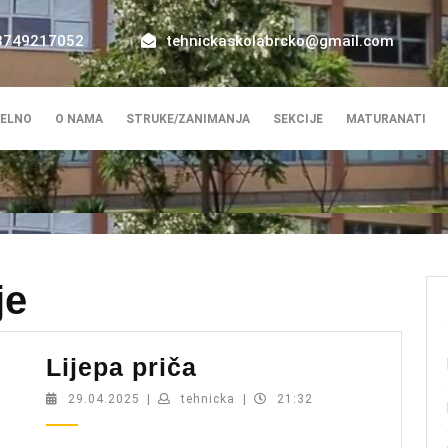
8749217052
tehnickaskolabrcko@gmail.com
ELNO
O NAMA
STRUKE/ZANIMANJA
SEKCIJE
MATURANATI
je
Lijepa
Lijepa priča
priča
29.04.2025
tehnicka
29.04.2025
|
tehnicka
|
21:32