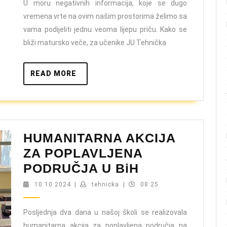
U moru negativnih informacija, koje se dugo
vremena vrte na ovim našim prostorima želimo sa
vama podijeliti jednu veoma lijepu priču. Kako se
bliži matursko veče, za učenike JU Tehnička
READ
READ MORE
MORE
HUMANITARNA AKCIJA
ZA POPLAVLJENA
HUMANITAR
PODRUČJA U BiH
AKCIJA
10.10.2024
tehnicka
10.10.2024
|
tehnicka
|
08:25
ZA
POPLAVLJE
Posljednja dva dana u našoj školi se realizovala
humanitarna akcija za poplavljena područja na