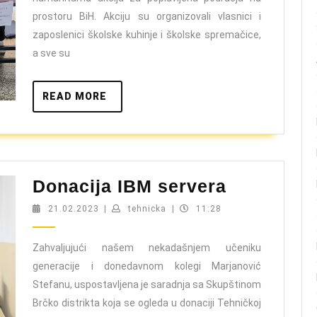
PODRUČJA
prostoru BiH. Akciju su organizovali vlasnici i
U
zaposlenici školske kuhinje i školske spremačice,
BiH
a sve su
READ
READ MORE
MORE
Donacija
Donacija IBM servera
IBM
21.02.2023
tehnicka
21.02.2023
|
tehnicka
|
11:28
servera
Zahvaljujući našem nekadašnjem učeniku
generacije i donedavnom kolegi Marjanović
Stefanu, uspostavljena je saradnja sa Skupštinom
Brčko distrikta koja se ogleda u donaciji Tehničkoj