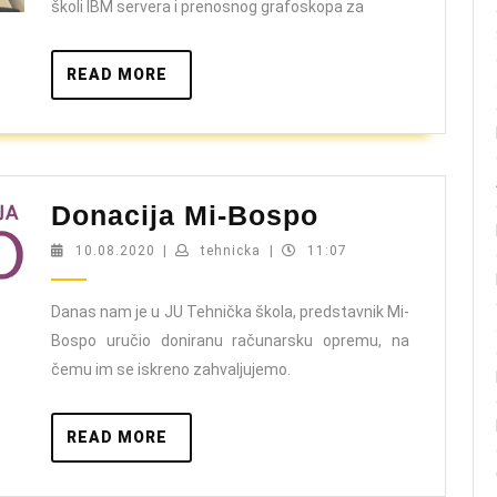
školi IBM servera i prenosnog grafoskopa za
READ
READ MORE
MORE
Donacija
Donacija Mi-Bospo
Mi-
10.08.2020
tehnicka
10.08.2020
|
tehnicka
|
11:07
Bospo
Danas nam je u JU Tehnička škola, predstavnik Mi-
Bospo uručio doniranu računarsku opremu, na
čemu im se iskreno zahvaljujemo.
READ
READ MORE
MORE