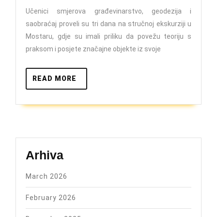
ekskurzija
Učenici smjerova građevinarstvo, geodezija i
–
saobraćaj proveli su tri dana na stručnoj ekskurziji u
Mostar
Mostaru, gdje su imali priliku da povežu teoriju s
2025
praksom i posjete značajne objekte iz svoje
READ
READ MORE
MORE
Arhiva
March 2026
February 2026