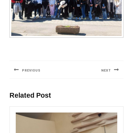
Post
navigation
PREVIOUS
NEXT
Previous
Next
post:
post:
Related Post