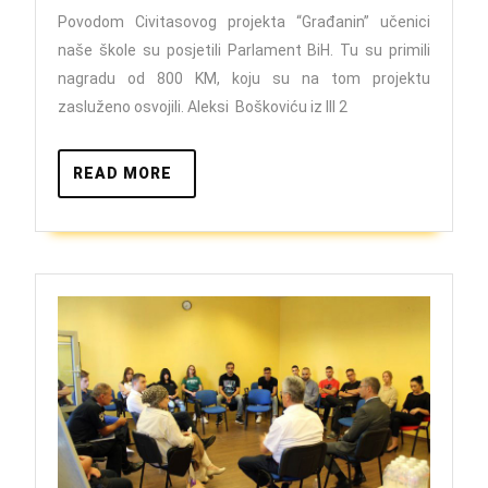
učenici
Povodom Civitasovog projekta “Građanin” učenici
u
naše škole su posjetili Parlament BiH. Tu su primili
posjeti
nagradu od 800 KM, koju su na tom projektu
Parlamentu
zasluženo osvojili. Aleksi Boškoviću iz III 2
BiH
READ
READ MORE
MORE