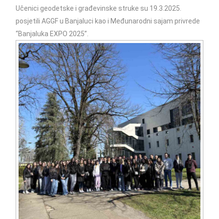
Učenici geodetske i građevinske struke su 19.3.2025.
posjetili AGGF u Banjaluci kao i Međunarodni sajam privrede
“Banjaluka EXPO 2025”.