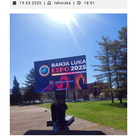
19.03.2025
tehnicka
19.03.2025
|
tehnicka
|
18:01