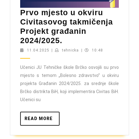
Prvo mjesto u okviru
Civitasovog takmičenja
Projekt građanin
Prvo
2024/2025.
mjesto
11.04.2025
tehnicka
11.04.2025
|
tehnicka
|
10:48
u
okviru
Učenici JU Tehničke škole Brčko osvojili su prvo
mjesto s temom „Bolesno zdravstvo” u okviru
Civitasovog
projekta Građanin 2024/2025. za srednje škole
takmičenja
Brčko distrikta BiH, koji implementira Civitas BiH.
Projekt
Učenici su
građanin
2024/2025.
READ
READ MORE
MORE