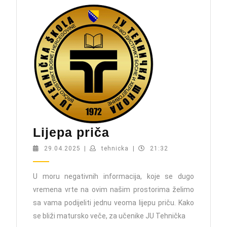
Lijepa
Lijepa priča
priča
29.04.2025
tehnicka
29.04.2025
|
tehnicka
|
21:32
U moru negativnih informacija, koje se dugo
vremena vrte na ovim našim prostorima želimo
sa vama podijeliti jednu veoma lijepu priču. Kako
se bliži matursko veče, za učenike JU Tehnička