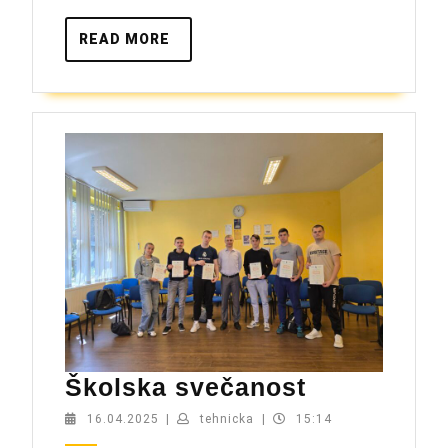
READ
READ MORE
MORE
Školska
Školska svečanost
svečanost
16.04.2025
tehnicka
16.04.2025
|
tehnicka
|
15:14