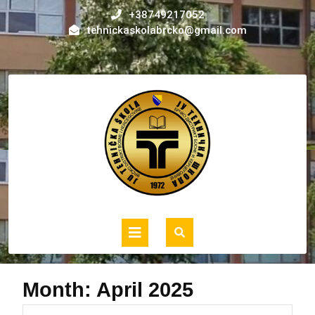
Skip
+38749217052
to
tehnickaskolabrcko@gmail.com
content
Open
Button
Month:
April 2025