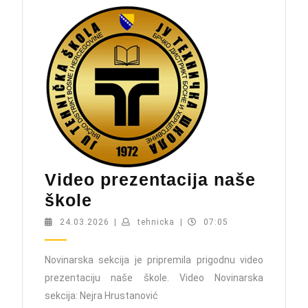
Video prezentacija naše
Video
škole
prezentacija
24.03.2026
tehnicka
24.03.2026
|
tehnicka
|
07:05
naše
škole
Novinarska sekcija je pripremila prigodnu video
prezentaciju naše škole. Video Novinarska
sekcija: Nejra Hrustanović