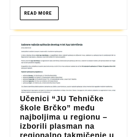
READ
READ MORE
MORE
Učenici “JU Tehničke
škole Brčko” među
najboljima u regionu –
izborili plasman na
regionalno takmičenje u