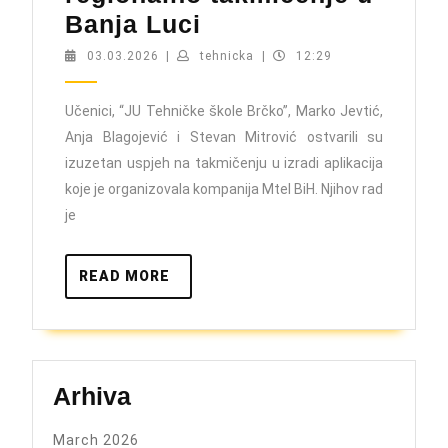
Učenici
Banja Luci
“JU
03.03.2026
tehnicka
03.03.2026
|
tehnicka
|
12:29
Tehničke
škole
Učenici, “JU Tehničke škole Brčko”, Marko Jevtić,
Anja Blagojević i Stevan Mitrović ostvarili su
Brčko”
izuzetan uspjeh na takmičenju u izradi aplikacija
među
koje je organizovala kompanija Mtel BiH. Njihov rad
najboljima
je
u
regionu
READ
READ MORE
–
MORE
izborili
plasman
na
Arhiva
regionalno
takmičenje
March 2026